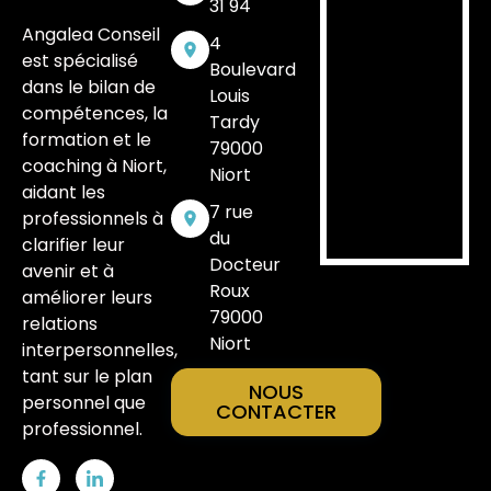
31 94
Angalea Conseil
4
est spécialisé
Boulevard
dans le bilan de
Louis
compétences, la
Tardy
formation et le
79000
coaching à Niort,
Niort
aidant les
7 rue
professionnels à
du
clarifier leur
Docteur
avenir et à
Roux
améliorer leurs
79000
relations
Niort
interpersonnelles,
tant sur le plan
NOUS
personnel que
CONTACTER
professionnel.